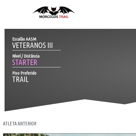
Skip
to
content
Escalão AASM
VETERANOS III
Nível / Distância
STARTER
Piso Preferido
TRAIL
ATLETA ANTERIOR