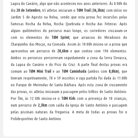
Lagoa do Canário, algo que não aconteceu nos anos anteriores. Às 8:00h do
dia
20 de Setembro
, 65 atletas iniciaram o
TdM Trail
(
36,3km
) com início no
Jardim 5 de Agosto na Relva, sendo que esta prova fez incursões pelas
famosas Rocha da Relva, Rocha Quebrada e Rocha das Feteiras. Após
alguns quilómetros do percurso mais longo, os corredores cruzavam-se
com os elementos do
TdM Sprint
, que arrancou do Miradouro do
Charquinho das Moças, na Covoada. Assim às 10:00h iniciou-se a prova que
apresentou um percurso de
20,6km
e que contou com 196 elementos.
Ambos os percursos percorreram seguidamente a zona da Serra Devassa,
da Lagoa do Canário e do Pico da Cruz. A parte final destas provas era
comum ao
TdM Mini Trail
e ao
TdM Caminhada
(ambos com
8,0km
), que
tiveram respetivamente, 78 e 59 inscritos e cuja partida foi dada às 11:00h
no Parque de Merendas de Santa Bárbara. Após esta zona de cruzamento
das provas, os atletas iniciavam a passagem pelos trilhos de Santo António.
Por fim, às 12:30h iniciou-se o
TdM Kids
com a presença de 10 crianças,
num percurso de
2,3km
com saída da Igreja de Santo António e passagem
pelas piscinais naturais da freguesia. A meta de todas as provas foi o
Polidesportivo de Santo António.