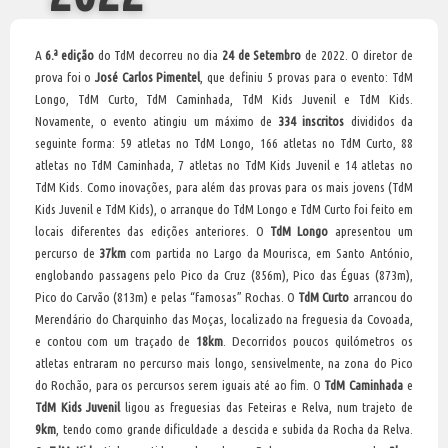
A
6.ª edição
do TdM decorreu no dia
24 de Setembro
de 2022. O diretor de
prova foi o
José Carlos Pimentel
, que definiu 5 provas para o evento: TdM
Longo, TdM Curto, TdM Caminhada, TdM Kids Juvenil e TdM Kids.
Novamente, o evento atingiu um máximo de
334 inscritos
divididos da
seguinte forma: 59 atletas no TdM Longo, 166 atletas no TdM Curto, 88
atletas no TdM Caminhada, 7 atletas no TdM Kids Juvenil e 14 atletas no
TdM Kids. Como inovações, para além das provas para os mais jovens (TdM
Kids Juvenil e TdM Kids), o arranque do TdM Longo e TdM Curto foi feito em
locais diferentes das edições anteriores. O
TdM Longo
apresentou um
percurso de
37km
com partida no Largo da Mourisca, em Santo António,
englobando passagens pelo Pico da Cruz (856m), Pico das Éguas (873m),
Pico do Carvão (813m) e pelas “famosas” Rochas. O
TdM Curto
arrancou do
Merendário do Charquinho das Moças, localizado na freguesia da Covoada,
e contou com um traçado de
18km
. Decorridos poucos quilómetros os
atletas entraram no percurso mais longo, sensivelmente, na zona do Pico
do Rochão, para os percursos serem iguais até ao fim. O
TdM Caminhada
e
TdM Kids Juvenil
ligou as freguesias das Feteiras e Relva, num trajeto de
9km
, tendo como grande dificuldade a descida e subida da Rocha da Relva.