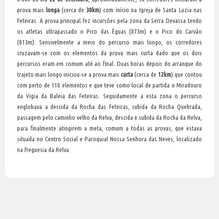
prova mais
longa
(cerca de
30km
) com início na Igreja de Santa Luzia nas
Feteiras. A prova principal fez incursões pela zona da Serra Devassa tendo
os atletas ultrapassado o Pico das Éguas (873m) e o Pico do Carvão
(813m). Sensivelmente a meio do percurso mais longo, os corredores
cruzavam-se com os elementos da prova mais curta dado que os dois
percursos eram em comum até ao final. Duas horas depois do arranque do
trajeto mais longo iniciou-se a prova mais
curta
(cerca de
12km
) que contou
com perto de 110 elementos e que teve como local de partida o Miradouro
da Vigia da Baleia das Feteiras. Seguidamente a esta zona o percurso
englobava a descida da Rocha das Feteiras, subida da Rocha Quebrada,
passagem pelo caminho velho da Relva, descida e subida da Rocha da Relva,
para finalmente atingirem a meta, comum a todas as provas, que estava
situada no Centro Social e Paroquial Nossa Senhora das Neves, localizado
na freguesia da Relva.