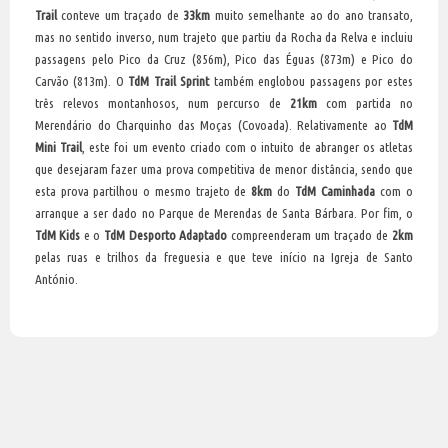
Trail
conteve um traçado de
33km
muito semelhante ao do ano transato,
mas no sentido inverso, num trajeto que partiu da Rocha da Relva e incluiu
passagens pelo Pico da Cruz (856m), Pico das Éguas (873m) e Pico do
Carvão (813m). O
TdM Trail Sprint
também englobou passagens por estes
três relevos montanhosos, num percurso de
21km
com partida no
Merendário do Charquinho das Moças (Covoada). Relativamente ao
TdM
Mini Trail
, este foi um evento criado com o intuito de abranger os atletas
que desejaram fazer uma prova competitiva de menor distância, sendo que
esta prova partilhou o mesmo trajeto de
8km
do
TdM Caminhada
com o
arranque a ser dado no Parque de Merendas de Santa Bárbara. Por fim, o
TdM Kids
e o
TdM Desporto Adaptado
compreenderam um traçado de
2km
pelas ruas e trilhos da freguesia e que teve início na Igreja de Santo
António.