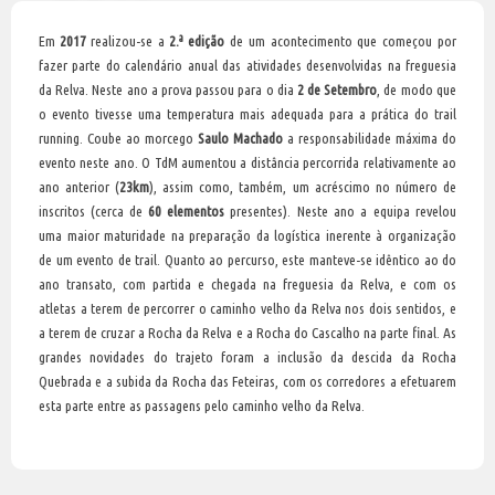
Em
2017
realizou-se a
2.ª edição
de um acontecimento que começou por
fazer parte do calendário anual das atividades desenvolvidas na freguesia
da Relva. Neste ano a prova passou para o dia
2 de Setembro
, de modo que
o evento tivesse uma temperatura mais adequada para a prática do trail
running. Coube ao morcego
Saulo Machado
a responsabilidade máxima do
evento neste ano. O TdM aumentou a distância percorrida relativamente ao
ano anterior (
23km
), assim como, também, um acréscimo no número de
inscritos (cerca de
60 elementos
presentes). Neste ano a equipa revelou
uma maior maturidade na preparação da logística inerente à organização
de um evento de trail. Quanto ao percurso, este manteve-se idêntico ao do
ano transato, com partida e chegada na freguesia da Relva, e com os
atletas a terem de percorrer o caminho velho da Relva nos dois sentidos, e
a terem de cruzar a Rocha da Relva e a Rocha do Cascalho na parte final. As
grandes novidades do trajeto foram a inclusão da descida da Rocha
Quebrada e a subida da Rocha das Feteiras, com os corredores a efetuarem
esta parte entre as passagens pelo caminho velho da Relva.