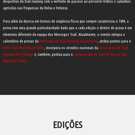
desportivo do trail running com a vertente de passeio ao percorrer trilhos e caminhos
agrícolas nas freguesias da Relva e Feteiras.
Para além da dureza em termos de exigência física que sempre caraterizou o TdM, a
prova tem uma grande particularidade dado que a cada edição o diretor de prova é um
elemento diferente da equipa dos Morcegos Trail. Atualmente, o evento integra o
calendário de provas da
International Trail Running Association
, atribui pontos para o
Ultra Trail Mont Blanc Index
, incorpora os circuitos nacionais da
Associação de Trail
Running de Portugal
e, também, pontua para o
Campeonato de Trail de Ilha de São
Miguel (CTSMI)
.
EDIÇÕES