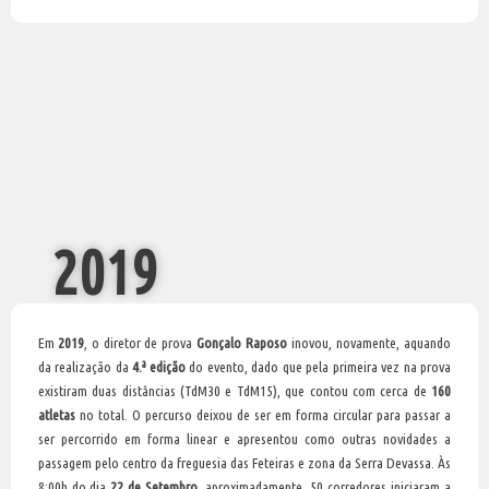
2019
Em
2019
, o diretor de prova
Gonçalo Raposo
inovou, novamente, aquando
da realização da
4.ª edição
do evento, dado que pela primeira vez na prova
existiram duas distâncias (TdM30 e TdM15), que contou com cerca de
160
atletas
no total. O percurso deixou de ser em forma circular para passar a
ser percorrido em forma linear e apresentou como outras novidades a
passagem pelo centro da freguesia das Feteiras e zona da Serra Devassa. Às
8:00h do dia
22 de Setembro
, aproximadamente, 50 corredores iniciaram a