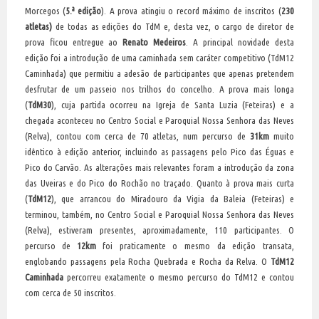
Morcegos (
5.ª edição
). A prova atingiu o record máximo de inscritos (
230
atletas)
de todas as edições do TdM e, desta vez, o cargo de diretor de
prova ficou entregue ao
Renato Medeiros
. A principal novidade desta
edição foi a introdução de uma caminhada sem caráter competitivo (TdM12
Caminhada) que permitiu a adesão de participantes que apenas pretendem
desfrutar de um passeio nos trilhos do concelho. A prova mais longa
(
TdM30
), cuja partida ocorreu na Igreja de Santa Luzia (Feteiras) e a
chegada aconteceu no Centro Social e Paroquial Nossa Senhora das Neves
(Relva), contou com cerca de 70 atletas, num percurso de
31km
muito
idêntico à edição anterior, incluindo as passagens pelo Pico das Éguas e
Pico do Carvão. As alterações mais relevantes foram a introdução da zona
das Uveiras e do Pico do Rochão no traçado. Quanto à prova mais curta
(
TdM12
), que arrancou do Miradouro da Vigia da Baleia (Feteiras) e
terminou, também, no Centro Social e Paroquial Nossa Senhora das Neves
(Relva), estiveram presentes, aproximadamente, 110 participantes. O
percurso de
12km
foi praticamente o mesmo da edição transata,
englobando passagens pela Rocha Quebrada e Rocha da Relva. O
TdM12
Caminhada
percorreu exatamente o mesmo percurso do TdM12 e contou
com cerca de 50 inscritos.