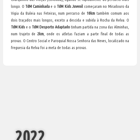
longo. O
TdM Caminhada
e o
TdM Kids Juvenil
começaram no Miradouro da
Vigia da Baleia nas Feteiras, num percurso de
10km
também comum aos
dois traçados mais longos, exceto a descida e subida à Rocha da Relva. O
TdM Kids
e o
TdM Desporto Adaptado
tinham partida na zona das Alminhas,
num trajeto de
2km
, onde os atletas faziam a parte final de todas as
provas. O Centro Social e Paroquial Nossa Senhora das Neves, localizado na
freguesia da Relva foi a meta de todas as provas.
2022