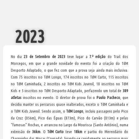
2023
No dia
23 de Setembro de 2023
teve lugar a
7.ª edição
do Trail dos
Morcegos, em que a grande novidade do evento foi a criação do TdM
Desporto Adaptado, o que fez com que a prova seja ainda mais inclusiva.
Com 75 inscritos no TdM Longo, 174 inscritos no TdM Curto, 115 inscritos
no TdM Caminhada, 2 inscritos no TdM Kids Juvenil, 18 inscritos no TdM
Kids e 5 inscritos no TdM Desporto Adaptado, perfazendo um total de
389
atletas
inscritos no evento. O diretor de prova foi o
Paulo Pacheco
, que
decidiu manter os percursos quase inalterados, exceto o TdM Caminhada e
o TdM Kids Juvenil. Sendo assim, o
TdM Longo
, incluiu passagens pelo Pico
da Cruz (856m), Pico das Éguas (873m), Pico do Carvão (813m) e pelas
“famosas” Rochas, e arrancou no Largo da Mourisca (Santo António), numa
extensão de
36km
. O
TdM Curto
teve
18km
e partiu do Merendário do
Charquinho das Moças (Covoada), ligando-se rapidamente ao percurso mais