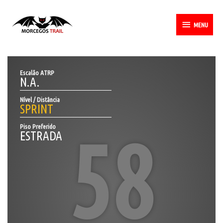
Skip
MENU
to
MENU
content
Escalão ATRP
N.A.
Nível / Distância
SPRINT
Piso Preferido
58
ESTRADA