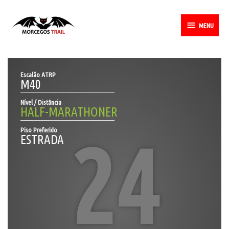
Skip
MENU
to
MENU
content
Escalão ATRP
M40
Nível / Distância
HALF-MARATHONER
Piso Preferido
24
ESTRADA